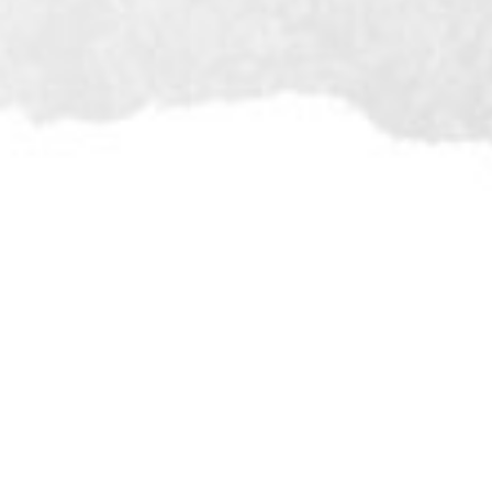
الفجر
الشروق
الظهر
13:01
06:17
04:41
العصر
المغرب
العشاء
21:09
19:44
16:38