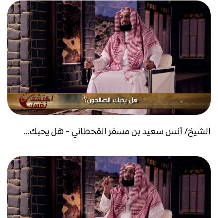
الشيخ/ أنس سعيد بن مسفر القحطاني - هل يحبك...