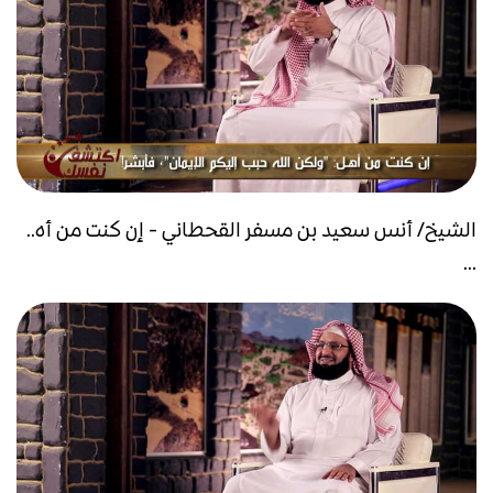
الشيخ/ أنس سعيد بن مسفر القحطاني - إن كنت من أه..
...