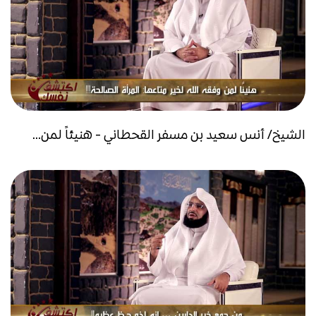
الشيخ/ أنس سعيد بن مسفر القحطاني - هنيئاً لمن...