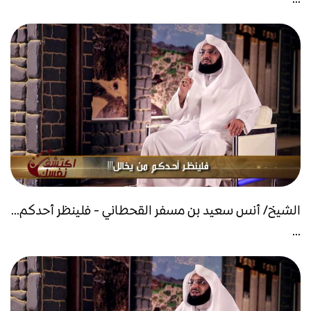
الشيخ/ أنس سعيد بن مسفر القحطاني - فلينظر أحدكم...
...