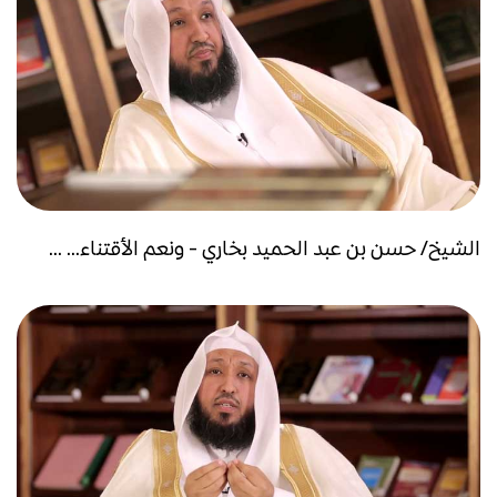
الشيخ/ حسن بن عبد الحميد بخاري - ونعم الأقتناء... ...