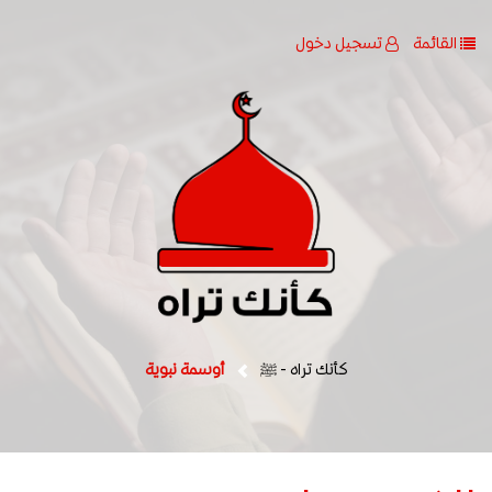
القائمة
تسجيل دخول
كأنك تراه - ﷺ
أوسمة نبوية