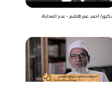
دكتور/ أحمد عمر هاشم - عدم المحاباة
عالم/ محمد المختار المهدي - الشجاعة