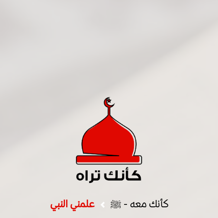
كأنك معه - ﷺ
علمني النبي