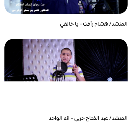
المنشد/ هشام رأفت - يا خالقي
المنشد/ عبد الفتاح حربي - انه الواحد