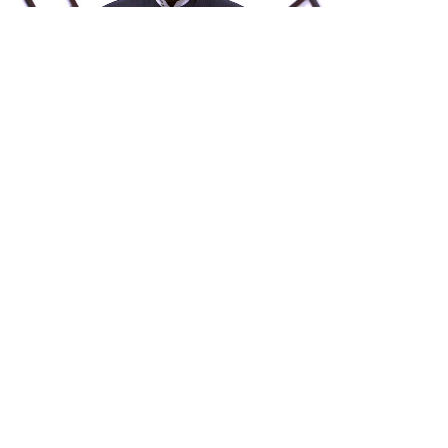
من سورة البقرة بصوت القارئ/ أحمد الحداد -
وإذ...