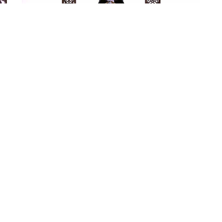
من سورة البقرة بصوت القارئ/ أحمد الحداد -...
من
لي