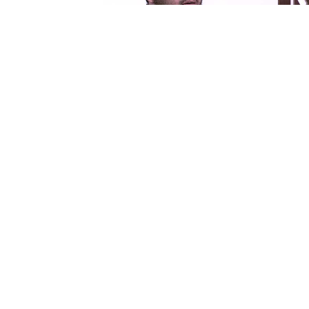
 سورة البقرة بصوت القارئ/ أحمد الحداد -
س...