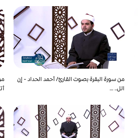
من سورة البقرة بصوت القارئ/ أحمد الحداد - إن
من
الل.. ...
أتأ