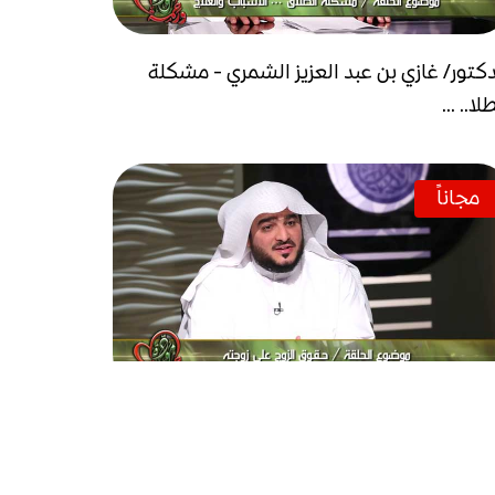
دكتور/ غازي بن عبد العزيز الشمري - مشكلة
لا.. ...
مجاناً
شيخ/ سعد النجار - حـقـوق الزوج على زوجته