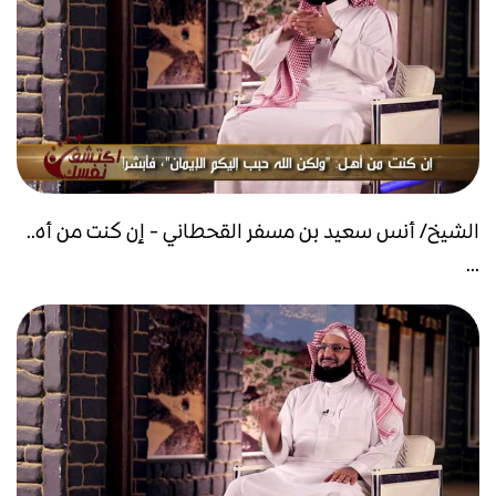
الشيخ/ أنس سعيد بن مسفر القحطاني - إن كنت من أه..
...