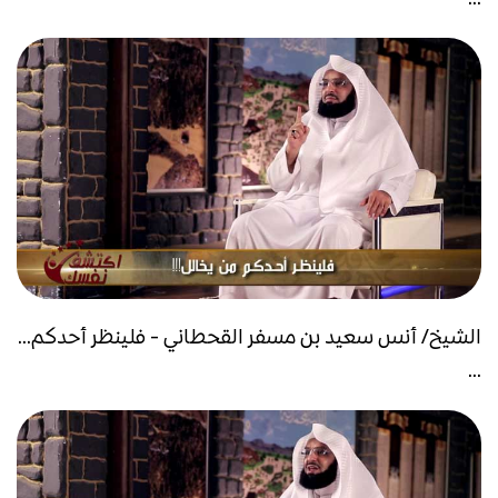
الشيخ/ أنس سعيد بن مسفر القحطاني - فلينظر أحدكم...
...