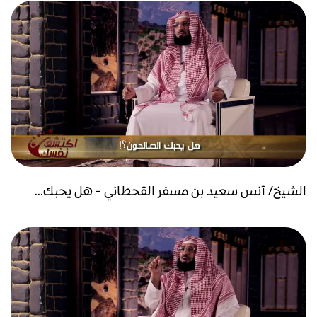
الشيخ/ أنس سعيد بن مسفر القحطاني - هل يحبك...