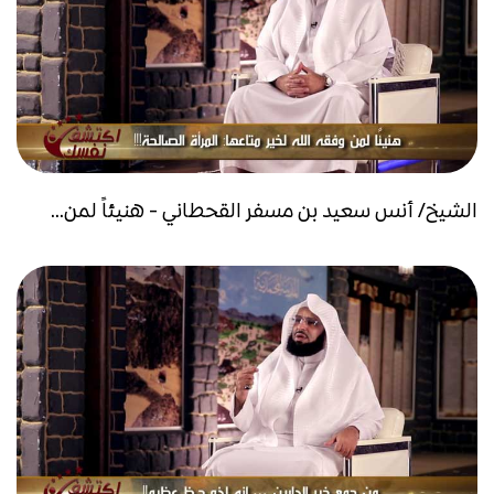
الشيخ/ أنس سعيد بن مسفر القحطاني - هنيئاً لمن...